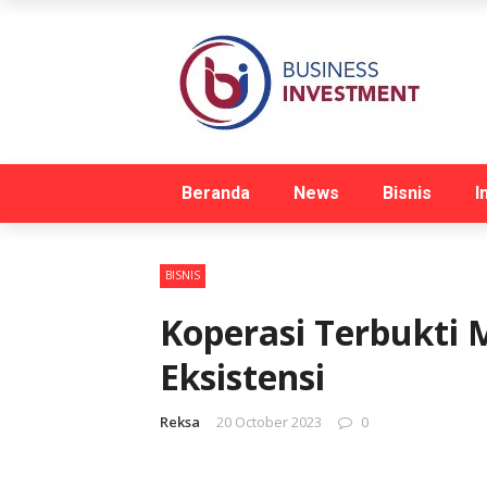
Beranda
News
Bisnis
I
BISNIS
Koperasi Terbukti
Eksistensi
Reksa
20 October 2023
0