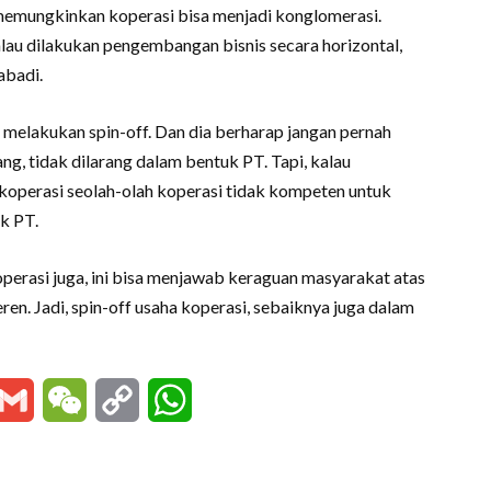
memungkinkan koperasi bisa menjadi konglomerasi.
alau dilakukan pengembangan bisnis secara horizontal,
abadi.
i melakukan spin-off. Dan dia berharap jangan pernah
, tidak dilarang dalam bentuk PT. Tapi, kalau
koperasi seolah-olah koperasi tidak kompeten untuk
uk PT.
operasi juga, ini bisa menjawab keraguan masyarakat atas
ren. Jadi, spin-off usaha koperasi, sebaiknya juga dalam
essenger
Gmail
WeChat
Copy
WhatsApp
Link