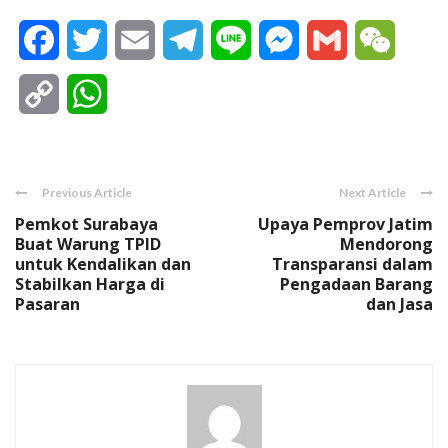
Facebook
Twitter
Email
Telegram
Line
Messenger
Gmail
WeCha
Copy
WhatsApp
Link
Previous Article
Next Article
Pemkot Surabaya
Upaya Pemprov Jatim
Buat Warung TPID
Mendorong
untuk Kendalikan dan
Transparansi dalam
Stabilkan Harga di
Pengadaan Barang
Pasaran
dan Jasa