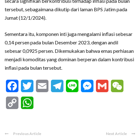
secara signifikan berkontribusi terhadap inflasi pada bulan
tersebut, sebagaimana dikutip dari laman BPS Jatim pada
Jumat (12/1/2024).
Sementara itu, komponen inti juga mengalami inflasi sebesar
0,14 persen pada bulan Desember 2023, dengan andil
sebesar 0,0925 persen. Dikemukakan bahwa emas perhiasan
menjadi komoditas yang dominan berperan dalam kontribusi
inflasi pada bulan tersebut.
Facebook
Twitter
Email
Telegram
Line
Messenger
Gmail
WeCha
Copy
WhatsApp
Link
Previous Article
Next Article