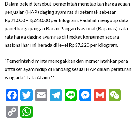
Dalam beleid tersebut, pemerintah menetapkan harga acuan
penjualan (HAP) daging ayam ras di peternak sebesar
Rp21.000 – Rp23.000 per kilogram. Padahal, mengutip data
panel harga pangan Badan Pangan Nasional (Bapanas), rata-
rata harga daging ayam ras di tingkat konsumen secara
nasional hari ini berada di level Rp37.220 per kilogram.
“Pemerintah diminta menegakkan dan memerintahkan para
offtaker ayam hidup di kandang sesuai HAP dalam peraturan
yang ada,” kata Alvino.**
Facebook
Twitter
Email
Telegram
Line
Messenger
Gmail
WeCha
Copy
WhatsApp
Link