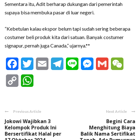
Sementara itu, Adit berharap dukungan dari pemerintah
supaya bisa membuka pasar di luar negeri.
“Kebetulan kalau ekspor belum tapi sudah sering beberapa
costumer beli produk kita dari satuan. Banyak costumer
signapur, pernah juga Canada,” ujarnya.**
Facebook
Twitter
Email
Telegram
Line
Messenger
Gmail
WeCha
Copy
WhatsApp
Link
Previous Article
Next Article
Jokowi Wajibkan 3
Begini Cara
Kelompok Produk Ini
Menghitung Biaya
Bersertifikat Halal per
Balik Nama Sertifikat