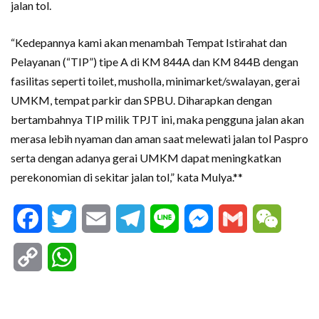
jalan tol.
“Kedepannya kami akan menambah Tempat Istirahat dan
Pelayanan (“TIP”) tipe A di KM 844A dan KM 844B dengan
fasilitas seperti toilet, musholla, minimarket/swalayan, gerai
UMKM, tempat parkir dan SPBU. Diharapkan dengan
bertambahnya TIP milik TPJT ini, maka pengguna jalan akan
merasa lebih nyaman dan aman saat melewati jalan tol Paspro
serta dengan adanya gerai UMKM dapat meningkatkan
perekonomian di sekitar jalan tol,” kata Mulya.**
Facebook
Twitter
Email
Telegram
Line
Messenger
Gmail
WeCha
Copy
WhatsApp
Link