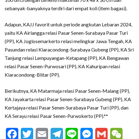
sebanyak-banyaknya terdiri dari empat koli (item bagasi).
Adapun, KAJJ favorit untuk periode angkutan Lebaran 2024,
yaitu KA Airlangga relasi Pasar Senen-Surabaya Pasar Turi
(PP), KA Joglosemarkerto relasi melingkar Jawa Tengah, KA
Pasundan relasi Kiaracondong-Surabaya Gubeng (PP), KA Sri
Tanjung relasi Lempuyangan-Ketapang (PP), KA Bengawan
relasi Pasar Senen-Purwosari (PP), KA Kahuripan relasi
Kiaracondong-Blitar (PP).
Berikutnya, KA Matarmaja relasi Pasar Senen-Malang (PP),
KA Jayakarta relasi Pasar Senen-Surabaya Gubeng (PP), KA
Kertajaya relasi Pasar Senen-Surabaya Pasar Turi (PP), dan
KA Serayu relasi Pasar Senen-Purwokerto (PP).**
Facebook
Twitter
Email
Telegram
Line
Messenger
Gmail
WeCha