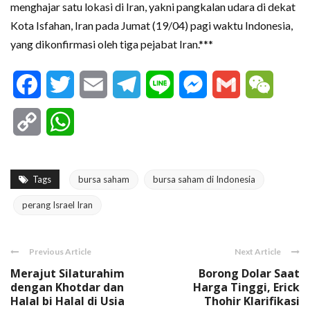
menghajar satu lokasi di Iran, yakni pangkalan udara di dekat
Kota Isfahan, Iran pada Jumat (19/04) pagi waktu Indonesia,
yang dikonfirmasi oleh tiga pejabat Iran.***
Facebook
Twitter
Email
Telegram
Line
Messenger
Gmail
WeCha
Copy
WhatsApp
Link
Tags
bursa saham
bursa saham di Indonesia
perang Israel Iran
Previous Article
Next Article
Merajut Silaturahim
Borong Dolar Saat
dengan Khotdar dan
Harga Tinggi, Erick
Halal bi Halal di Usia
Thohir Klarifikasi