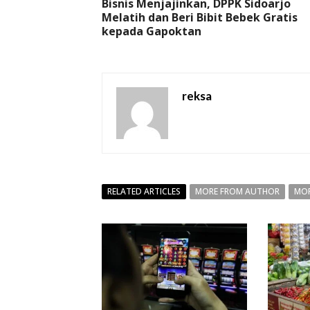
Bisnis Menjajinkan, DPPK Sidoarjo
Melatih dan Beri Bibit Bebek Gratis
kepada Gapoktan
reksa
RELATED ARTICLES
MORE FROM AUTHOR
MOR