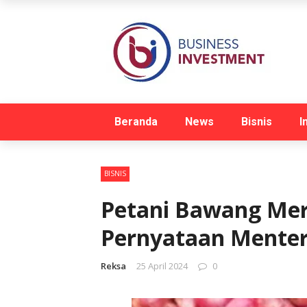
Beranda
News
Bisnis
I
BISNIS
Petani Bawang Me
Pernyataan Menter
Reksa
25 April 2024
0