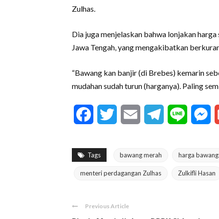
Zulhas.
Dia juga menjelaskan bahwa lonjakan harga 
Jawa Tengah, yang mengakibatkan berkura
“Bawang kan banjir (di Brebes) kemarin sebe
mudahan sudah turun (harganya). Paling semi
Facebook
Twitter
Email
Telegram
Line
M
Tags
bawang merah
harga bawang
menteri perdagangan Zulhas
Zulkifli Hasan
Previous Article