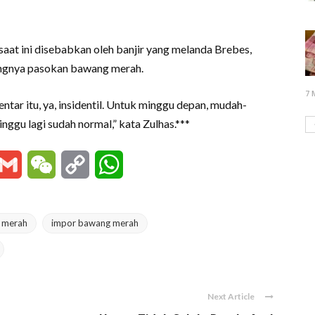
saat ini disebabkan oleh banjir yang melanda Brebes,
ngnya pasokan bawang merah.
7 
ntar itu, ya, insidentil. Untuk minggu depan, mudah-
nggu lagi sudah normal,” kata Zulhas.***
essenger
Gmail
WeChat
Copy
WhatsApp
Link
 merah
impor bawang merah
Next Article