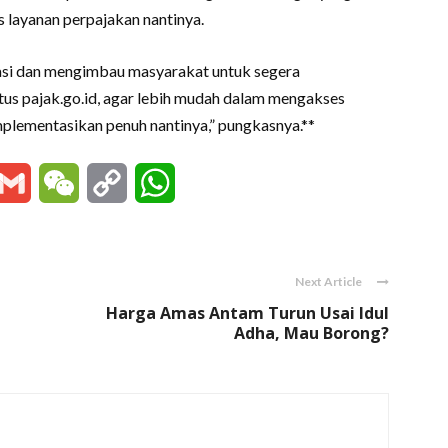
layanan perpajakan nantinya.
asi dan mengimbau masyarakat untuk segera
s pajak.go.id, agar lebih mudah dalam mengakses
mplementasikan penuh nantinya,” pungkasnya.**
essenger
Gmail
WeChat
Copy
WhatsApp
Link
Next Article
Harga Amas Antam Turun Usai Idul
Adha, Mau Borong?