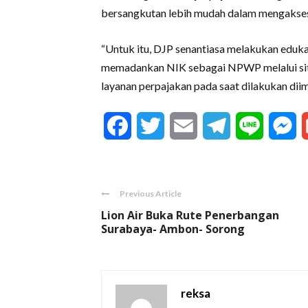
bersangkutan lebih mudah dalam mengakses 
“Untuk itu, DJP senantiasa melakukan eduk
memadankan NIK sebagai NPWP melalui situ
layanan perpajakan pada saat dilakukan dii
Facebook
Twitter
Email
Telegram
Line
M
Previous Article
Lion Air Buka Rute Penerbangan
Surabaya- Ambon- Sorong
reksa