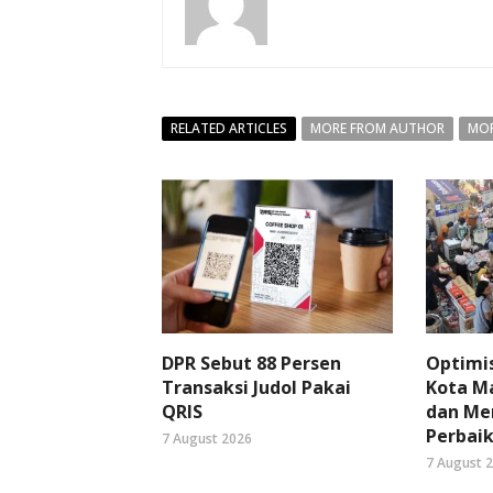
RELATED ARTICLES
MORE FROM AUTHOR
MOR
DPR Sebut 88 Persen
Optimi
Transaksi Judol Pakai
Kota Ma
QRIS
dan Me
Perbaik
7 August 2026
7 August 