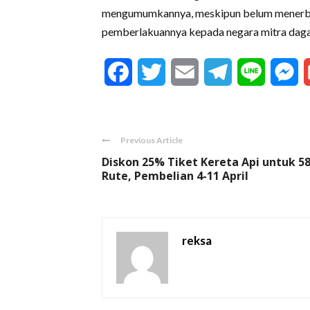
mengumumkannya, meskipun belum menerbit
pemberlakuannya kepada negara mitra dag
Facebook
Twitter
Email
Telegram
Line
M
Previous Article
Diskon 25% Tiket Kereta Api untuk 5
Rute, Pembelian 4-11 April
reksa