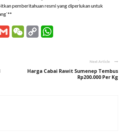
kan pemberitahuan resmi yang diperlukan untuk
ang`**
essenger
Gmail
WeChat
Copy
WhatsApp
Link
Next Article
8
Harga Cabai Rawit Sumenep Tembus
Rp200.000 Per Kg