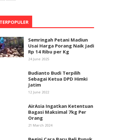
TERPOPULER
Semringah Petani Madiun
Usai Harga Porang Naik Jadi
Rp 14 Ribu per Kg
24 June 2025
Budianto Budi Terpilih
Sebagai Ketua DPD Himki
Jatim
12 June 2022
AirAsia Ingatkan Ketentuan
Bagasi Maksimal 7kg Per
Orang
21 March 2024
Begini Cara Baru Beli Pupuk