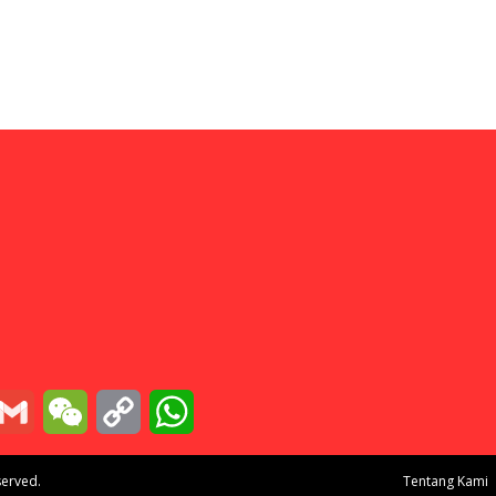
essenger
Gmail
WeChat
Copy
WhatsApp
Link
served.
Tentang Kami