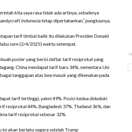
ntah kita saya rasa tidak ada artinya, sebaiknya
andycraft Indonesia tetap dipertahankan,” pungkasnya.
apan tarif timbal balik itu dilakukan Presiden Donald
Rabu sore (2/4/2025) waktu setempat.
7 
ah poster yang berisi daftar tarif resiprokal yang
dagang. China mendapat tarif baru 34%, sementara Uni
sebagai tanggapan atas bea masuk yang dikenakan pada
at tarif tertinggi, yakni 49%. Posisi kedua diduduki
rif resiprokal 44%, Bangladesh 37%, Thailand 36%, dan
ima tarif resiprokal sebesar 32%.
 ini akan berlaku segera setelah Trump