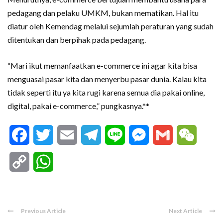
pedagang dan pelaku UMKM, bukan mematikan. Hal itu
diatur oleh Kemendag melalui sejumlah peraturan yang sudah
ditentukan dan berpihak pada pedagang.
“Mari ikut memanfaatkan e-commerce ini agar kita bisa
menguasai pasar kita dan menyerbu pasar dunia. Kalau kita
tidak seperti itu ya kita rugi karena semua dia pakai online,
digital, pakai e-commerce,” pungkasnya.**
Facebook
Twitter
Email
Telegram
Line
Messenger
Gmail
WeCha
Copy
WhatsApp
Link
Previous Article
Next Article