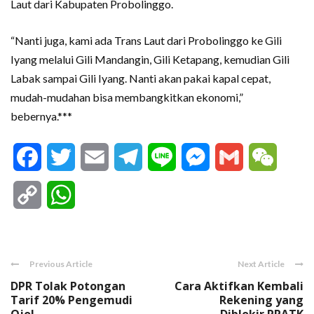
Laut dari Kabupaten Probolinggo.
“Nanti juga, kami ada Trans Laut dari Probolinggo ke Gili
Iyang melalui Gili Mandangin, Gili Ketapang, kemudian Gili
Labak sampai Gili Iyang. Nanti akan pakai kapal cepat,
mudah-mudahan bisa membangkitkan ekonomi,”
bebernya.***
Facebook
Twitter
Email
Telegram
Line
Messenger
Gmail
WeCha
Copy
WhatsApp
Link
Previous Article
Next Article
DPR Tolak Potongan
Cara Aktifkan Kembali
Tarif 20% Pengemudi
Rekening yang
Ojol
Diblokir PPATK