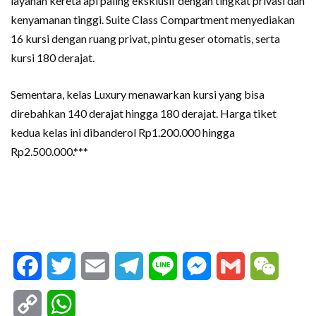
layanan kereta api paling eksklusif dengan tingkat privasi dan
kenyamanan tinggi. Suite Class Compartment menyediakan
16 kursi dengan ruang privat, pintu geser otomatis, serta
kursi 180 derajat.
Sementara, kelas Luxury menawarkan kursi yang bisa
direbahkan 140 derajat hingga 180 derajat. Harga tiket
kedua kelas ini dibanderol Rp1.200.000 hingga
Rp2.500.000.***
Facebook
Twitter
Email
Telegram
Line
Messenger
Gmail
WeCha
Copy
WhatsApp