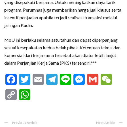
yang disepakati bersama. Untuk meningkatkan daya tarik
program, Perumnas juga memberikan harga jual khusus serta
insentif penjualan apabila terjadi realisasi transaksi melalui
jaringan Kadin.
MoU ini berlaku selama satu tahun dan dapat diperpanjang
sesuai kesepakatan kedua belah pihak. Ketentuan teknis dan
komersial dari kerja sama tersebut akan diatur lebih lanjut
dalam Perjanjian Kerja Sama (PKS) tersendiri.***
Facebook
Twitter
Email
Telegram
Line
Messenger
Gmail
WeCha
Copy
WhatsApp
Link
Previous Article
Next Article