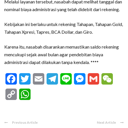
Melalui layanan tersebut, nasabah dapat melihat tanggal dan
nominal biaya administrasi yang telah didebit dari rekening.
Kebijakan ini berlaku untuk rekening Tahapan, Tahapan Gold,
Tahapan Xpresi, Tapres, BCA Dollar, dan Giro.
Karena itu, nasabah disarankan memastikan saldo rekening
mencukupi sejak awal bulan agar pendebitan biaya
administrasi dapat dilakukan tanpa kendala. ****
Facebook
Twitter
Email
Telegram
Line
Messenger
Gmail
WeCha
Copy
WhatsApp
Link
Previous Article
Next Article