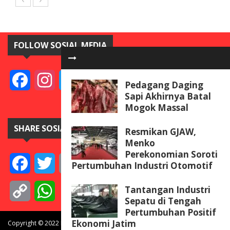
FOLLOW SOSIAL MEDIA
Facebook
Instagram
Twitter
YouTube
Pedagang Daging
Sapi Akhirnya Batal
Mogok Massal
SHARE SOSIAL MEDIA
Resmikan GJAW,
Menko
Perekonomian Soroti
Facebook
Twitter
Email
Telegram
Line
Messenger
Gmail
WeCha
Pertumbuhan Industri Otomotif
Tantangan Industri
Copy
WhatsApp
Sepatu di Tengah
Pertumbuhan Positif
Link
Ekonomi Jatim
Copyright © 2022 BISNISdanINVEST.com. All rights reserved.