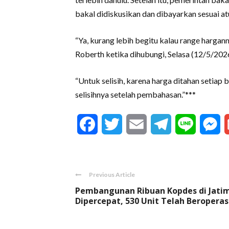
bakal didiskusikan dan dibayarkan sesuai at
“Ya, kurang lebih begitu kalau range hargann
Roberth ketika dihubungi, Selasa (12/5/2026
“Untuk selisih, karena harga ditahan setiap
selisihnya setelah pembahasan.”***
Facebook
Twitter
Email
Telegram
Line
M
Previous Article
Pembangunan Ribuan Kopdes di Jati
Dipercepat, 530 Unit Telah Beroperas