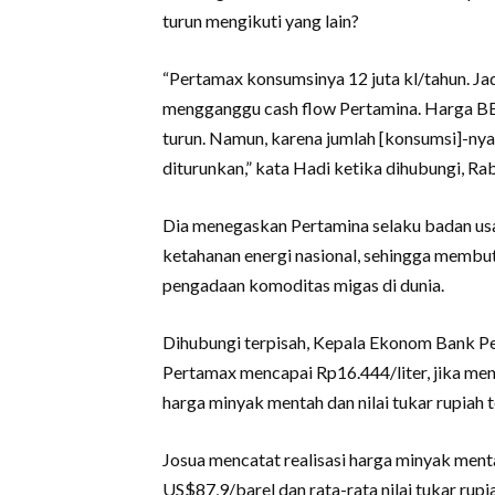
turun mengikuti yang lain?
“Pertamax konsumsinya 12 juta kl/tahun. Jad
mengganggu cash flow Pertamina. Harga BB
turun. Namun, karena jumlah [konsumsi]-nya 
diturunkan,” kata Hadi ketika dihubungi, Ra
Dia menegaskan Pertamina selaku badan us
ketahanan energi nasional, sehingga membu
pengadaan komoditas migas di dunia.
Dihubungi terpisah, Kepala Ekonom Bank 
Pertamax mencapai Rp16.444/liter, jika me
harga minyak mentah dan nilai tukar rupiah 
Josua mencatat realisasi harga minyak menta
US$87,9/barel dan rata-rata nilai tukar rup