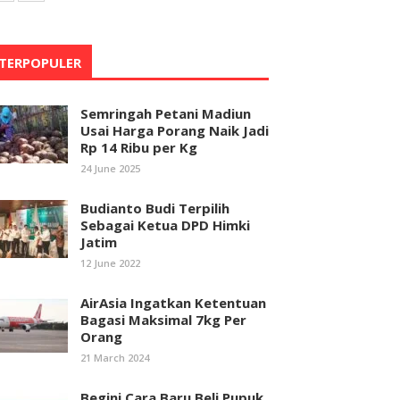
TERPOPULER
Semringah Petani Madiun
Usai Harga Porang Naik Jadi
Rp 14 Ribu per Kg
24 June 2025
Budianto Budi Terpilih
Sebagai Ketua DPD Himki
Jatim
12 June 2022
AirAsia Ingatkan Ketentuan
Bagasi Maksimal 7kg Per
Orang
21 March 2024
Begini Cara Baru Beli Pupuk