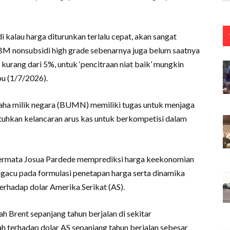
i kalau harga diturunkan terlalu cepat, akan sangat
M nonsubsidi high grade sebenarnya juga belum saatnya
kurang dari 5%, untuk ‘pencitraan niat baik’ mungkin
bu (1/7/2026).
aha milik negara (BUMN) memiliki tugas untuk menjaga
tuhkan kelancaran arus kas untuk berkompetisi dalam
Permata Josua Pardede memprediksi harga keekonomian
ngacu pada formulasi penetapan harga serta dinamika
terhadap dolar Amerika Serikat (AS).
h Brent sepanjang tahun berjalan di sekitar
iah terhadap dolar AS sepanjang tahun berjalan sebesar