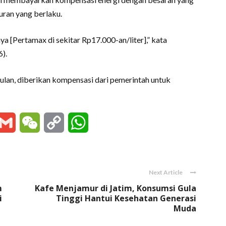
uran yang berlaku.
ya [Pertamax di sekitar Rp17.000-an/liter],” kata
).
 bulan, diberikan kompensasi dari pemerintah untuk
essenger
Gmail
WeChat
Copy
WhatsApp
Link
Next Article
m
Kafe Menjamur di Jatim, Konsumsi Gula
i
Tinggi Hantui Kesehatan Generasi
Muda