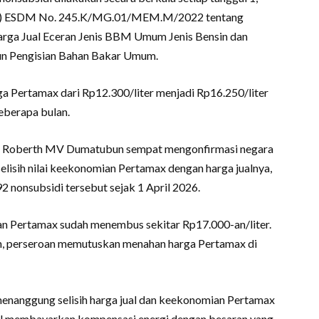
en) ESDM No. 245.K/MG.01/MEM.M/2022 tentang
rga Jual Eceran Jenis BBM Umum Jenis Bensin dan
iun Pengisian Bahan Bakar Umum.
a Pertamax dari Rp12.300/liter menjadi Rp16.250/liter
beberapa bulan.
ga Roberth MV Dumatubun sempat mengonfirmasi negara
lisih nilai keekonomian Pertamax dengan harga jualnya,
 nonsubsidi tersebut sejak 1 April 2026.
 Pertamax sudah menembus sekitar Rp17.000-an/liter.
ah, perseroan memutuskan menahan harga Pertamax di
nanggung selisih harga jual dan keekonomian Pertamax
akal membayarkan kompensasi energi dengan besaran yang