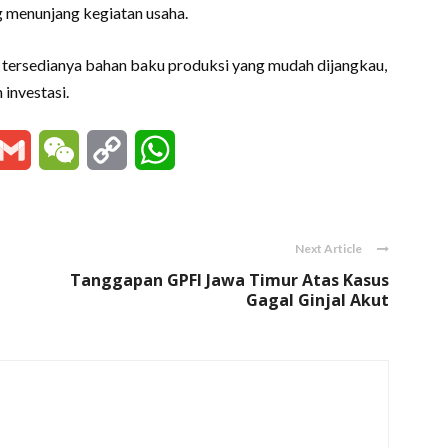
g menunjang kegiatan usaha.
l, tersedianya bahan baku produksi yang mudah dijangkau,
 investasi.
essenger
Gmail
WeChat
Copy
WhatsApp
Link
Next Article
Tanggapan GPFI Jawa Timur Atas Kasus
Gagal Ginjal Akut