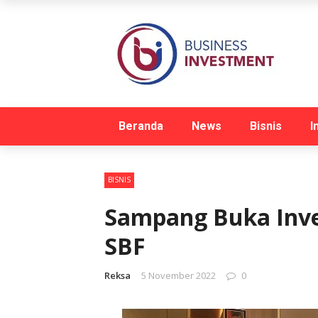
Beranda
News
Bisnis
I
BISNIS
Sampang Buka Inve
SBF
Reksa
5 November 2022
0