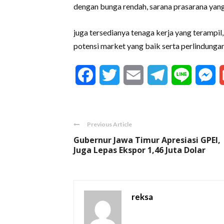
dengan bunga rendah, sarana prasarana yan
juga tersedianya tenaga kerja yang terampi
potensi market yang baik serta perlindungan
Facebook
Twitter
Email
Telegram
Line
M
Previous Article
Gubernur Jawa Timur Apresiasi GPEI,
Juga Lepas Ekspor 1,46 Juta Dolar
reksa