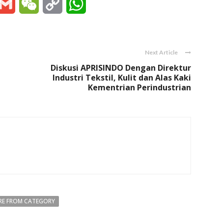
essenger
Gmail
WeChat
Copy
WhatsApp
Link
Next Article
Diskusi APRISINDO Dengan Direktur
Industri Tekstil, Kulit dan Alas Kaki
Kementrian Perindustrian
E FROM CATEGORY