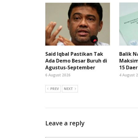
Said Iqbal Pastikan Tak
Balik 
Ada Demo Besar Buruh di
Maksima
Agustus-September
15 Daer
6 August 2026
4 August 
PREV
NEXT
Leave a reply