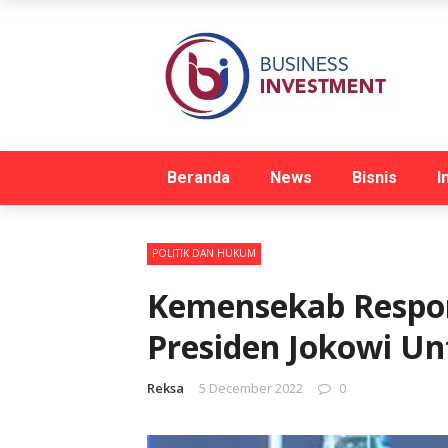
Beranda
News
Bisnis
I
POLITIK DAN HUKUM
Kemensekab Respo
Presiden Jokowi U
Reksa
5 December 2022
0