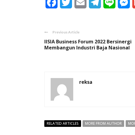
Facebook
Twitter
Email
Telegram
Line
M
Previous Article
IISIA Business Forum 2022 Bersinergi
Membangun Industri Baja Nasional
reksa
RELATED ARTICLES
MORE FROM AUTHOR
MOR