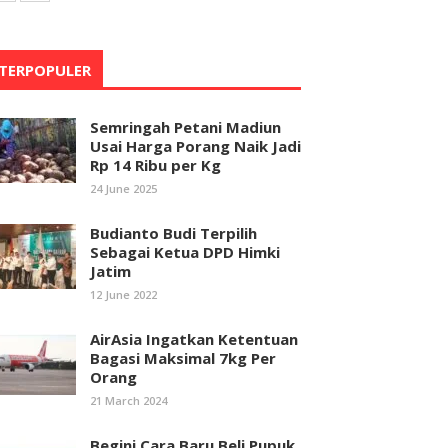
TERPOPULER
Semringah Petani Madiun
Usai Harga Porang Naik Jadi
Rp 14 Ribu per Kg
24 June 2025
Budianto Budi Terpilih
Sebagai Ketua DPD Himki
Jatim
12 June 2022
AirAsia Ingatkan Ketentuan
Bagasi Maksimal 7kg Per
Orang
21 March 2024
Begini Cara Baru Beli Pupuk