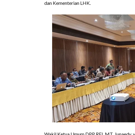
dan Kementerian LHK.
Wakil Ketua Umum DPP REI, MT. Junaedy, y