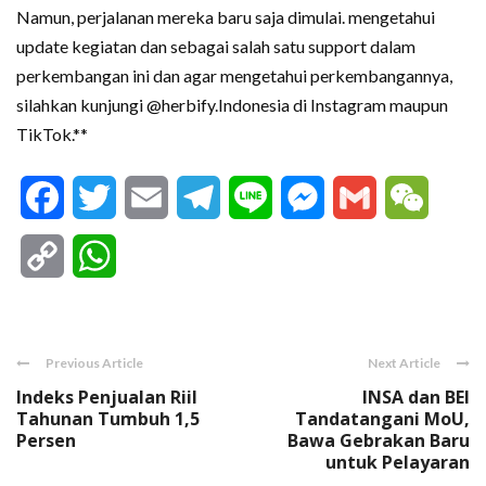
Namun, perjalanan mereka baru saja dimulai. mengetahui
update kegiatan dan sebagai salah satu support dalam
perkembangan ini dan agar mengetahui perkembangannya,
silahkan kunjungi @herbify.Indonesia di Instagram maupun
TikTok.**
Facebook
Twitter
Email
Telegram
Line
Messenger
Gmail
WeCha
Copy
WhatsApp
Link
Previous Article
Next Article
Indeks Penjualan Riil
INSA dan BEI
Tahunan Tumbuh 1,5
Tandatangani MoU,
Persen
Bawa Gebrakan Baru
untuk Pelayaran