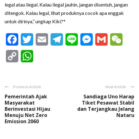
legal atau ilegal. Kalau ilegal jauhin, jangan disentuh, jangan
ditengok. Kalau legal, lihat produknya cocok apa enggak
untuk dirinya,” ungkap Kiki.**
Facebook
Twitter
Email
Telegram
Line
Messenger
Gmail
WeCha
Copy
WhatsApp
Link
Previous Article
Next Article
Pemerintah Ajak
Sandiaga Uno Harap
Masyarakat
Tiket Pesawat Stabil
Berinvestasi Hijau
dan Terjangkau Jelang
Menuju Net Zero
Nataru
Emission 2060