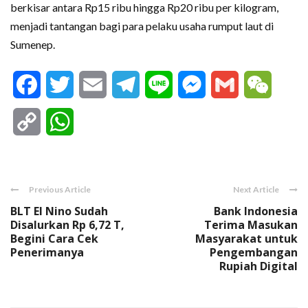
berkisar antara Rp15 ribu hingga Rp20 ribu per kilogram,
menjadi tantangan bagi para pelaku usaha rumput laut di
Sumenep.
Facebook
Twitter
Email
Telegram
Line
Messenger
Gmail
WeCha
Copy
WhatsApp
Link
Previous Article
Next Article
BLT El Nino Sudah
Bank Indonesia
Disalurkan Rp 6,72 T,
Terima Masukan
Begini Cara Cek
Masyarakat untuk
Penerimanya
Pengembangan
Rupiah Digital