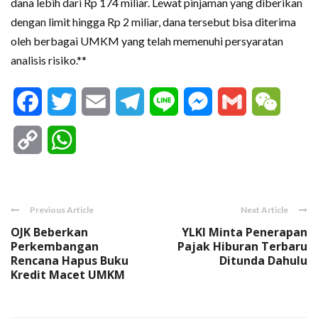
dana lebih dari Rp 174 miliar. Lewat pinjaman yang diberikan
dengan limit hingga Rp 2 miliar, dana tersebut bisa diterima
oleh berbagai UMKM yang telah memenuhi persyaratan
analisis risiko.**
Facebook
Twitter
Email
Telegram
Line
Messenger
Gmail
WeCha
Copy
WhatsApp
Link
Previous Article
Next Article
OJK Beberkan
YLKI Minta Penerapan
Perkembangan
Pajak Hiburan Terbaru
Rencana Hapus Buku
Ditunda Dahulu
Kredit Macet UMKM