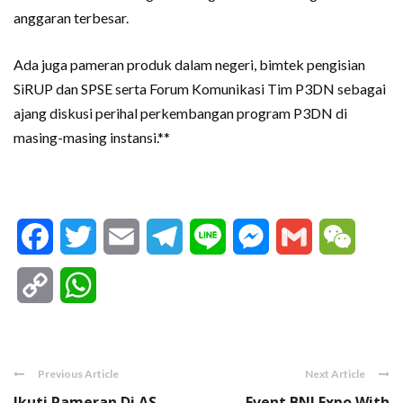
anggaran terbesar.
Ada juga pameran produk dalam negeri, bimtek pengisian
SiRUP dan SPSE serta Forum Komunikasi Tim P3DN sebagai
ajang diskusi perihal perkembangan program P3DN di
masing-masing instansi.**
Facebook
Twitter
Email
Telegram
Line
Messenger
Gmail
WeCha
Copy
WhatsApp
Link
Previous Article
Next Article
Ikuti Pameran Di AS,
Event BNI Expo With