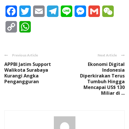
Facebook
Twitter
Email
Telegram
Line
Messenger
Gmail
WeCha
Copy
WhatsApp
Link
Previous Article
Next Article
APPBI Jatim Support
Ekonomi Digital
Walikota Surabaya
Indonesia
Kurangi Angka
Diperkirakan Terus
Pengangguran
Tumbuh Hingga
Mencapai US$ 130
Miliar di ...