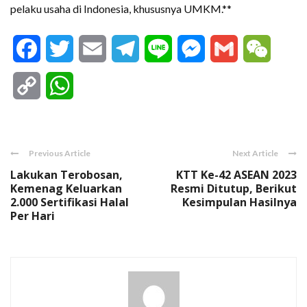
pelaku usaha di Indonesia, khususnya UMKM.**
Facebook
Twitter
Email
Telegram
Line
Messenger
Gmail
WeCha
Copy
WhatsApp
Link
Previous Article
Next Article
Lakukan Terobosan,
KTT Ke-42 ASEAN 2023
Kemenag Keluarkan
Resmi Ditutup, Berikut
2.000 Sertifikasi Halal
Kesimpulan Hasilnya
Per Hari