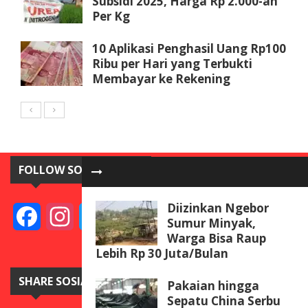
Subsidi 2025, Harga Rp 2.000-an
Per Kg
10 Aplikasi Penghasil Uang Rp100
Ribu per Hari yang Terbukti
Membayar ke Rekening
FOLLOW SOSIAL MEDIA
Diizinkan Ngebor
Facebook
Instagram
Twitter
YouTube
Sumur Minyak,
Warga Bisa Raup
Lebih Rp 30 Juta/Bulan
SHARE SOSIAL MEDIA
Pakaian hingga
Sepatu China Serbu