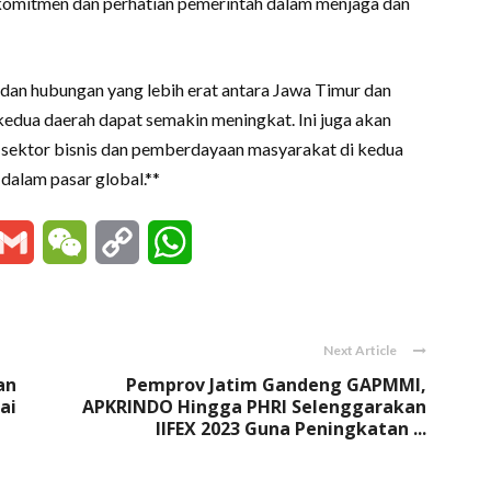
komitmen dan perhatian pemerintah dalam menjaga dan
dan hubungan yang lebih erat antara Jawa Timur dan
dua daerah dapat semakin meningkat. Ini juga akan
ektor bisnis dan pemberdayaan masyarakat di kedua
 dalam pasar global.**
essenger
Gmail
WeChat
Copy
WhatsApp
Link
Next Article
an
Pemprov Jatim Gandeng GAPMMI,
ai
APKRINDO Hingga PHRI Selenggarakan
IIFEX 2023 Guna Peningkatan ...