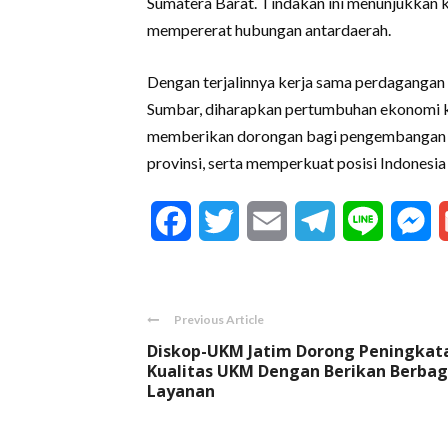
Sumatera Barat. Tindakan ini menunjukkan 
mempererat hubungan antardaerah.
Dengan terjalinnya kerja sama perdagangan 
Sumbar, diharapkan pertumbuhan ekonomi ke
memberikan dorongan bagi pengembangan s
provinsi, serta memperkuat posisi Indonesia
Facebook
Twitter
Email
Telegram
Line
M
Previous Article
Diskop-UKM Jatim Dorong Peningkat
Kualitas UKM Dengan Berikan Berbag
Layanan