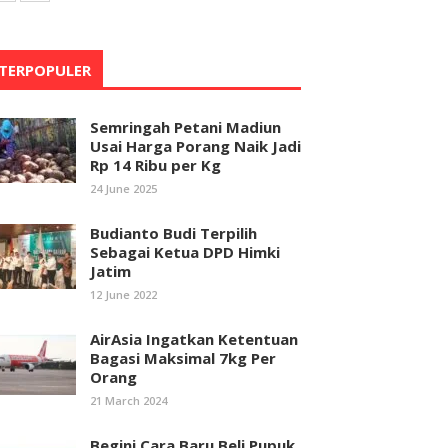
TERPOPULER
Semringah Petani Madiun
Usai Harga Porang Naik Jadi
Rp 14 Ribu per Kg
24 June 2025
Budianto Budi Terpilih
Sebagai Ketua DPD Himki
Jatim
12 June 2022
AirAsia Ingatkan Ketentuan
Bagasi Maksimal 7kg Per
Orang
21 March 2024
Begini Cara Baru Beli Pupuk