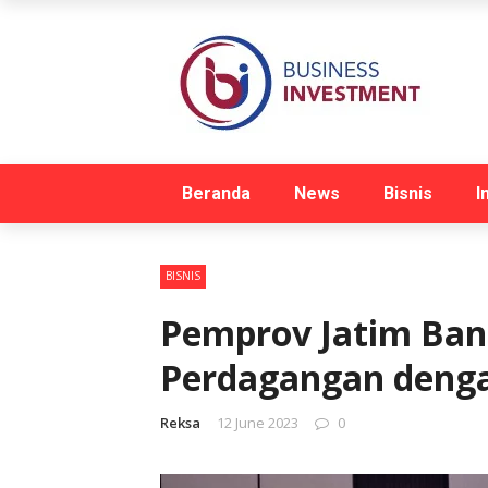
Beranda
News
Bisnis
I
BISNIS
Pemprov Jatim Ban
Perdagangan deng
Reksa
12 June 2023
0