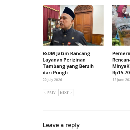
ESDM Jatim Rancang
Pemeri
Layanan Perizinan
Rencan
Tambang yang Bersih
MinyaK
dari Pungli
Rp15.70
20 July 2026
12 June 20
PREV
NEXT
Leave a reply