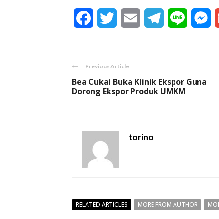
Facebook
Twitter
Email
Telegram
Line
M
Previous Article
Bea Cukai Buka Klinik Ekspor Guna
Dorong Ekspor Produk UMKM
torino
RELATED ARTICLES
MORE FROM AUTHOR
MOR