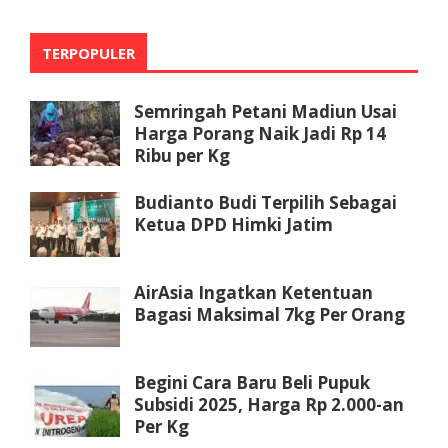
TERPOPULER
Semringah Petani Madiun Usai
Harga Porang Naik Jadi Rp 14
Ribu per Kg
Budianto Budi Terpilih Sebagai
Ketua DPD Himki Jatim
AirAsia Ingatkan Ketentuan
Bagasi Maksimal 7kg Per Orang
Begini Cara Baru Beli Pupuk
Subsidi 2025, Harga Rp 2.000-an
Per Kg