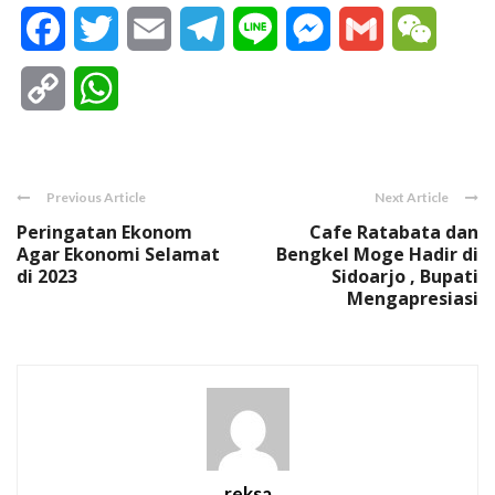
Facebook
Twitter
Email
Telegram
Line
Messenger
Gmail
WeCha
Copy
WhatsApp
Link
Previous Article
Next Article
Peringatan Ekonom
Cafe Ratabata dan
Agar Ekonomi Selamat
Bengkel Moge Hadir di
di 2023
Sidoarjo , Bupati
Mengapresiasi
reksa