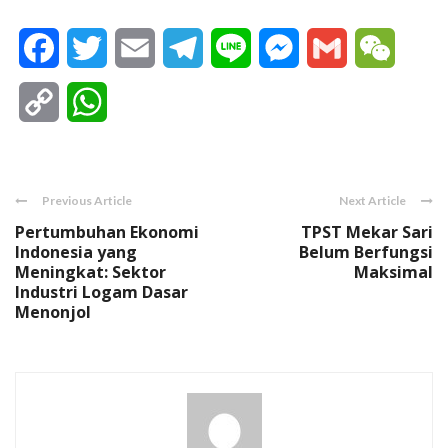
Facebook
Twitter
Email
Telegram
Line
Messenger
Gmail
WeCha
Copy
WhatsApp
Link
Previous Article
Next Article
Pertumbuhan Ekonomi
TPST Mekar Sari
Indonesia yang
Belum Berfungsi
Meningkat: Sektor
Maksimal
Industri Logam Dasar
Menonjol