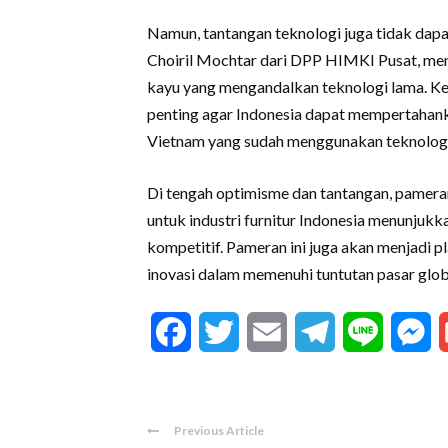
Namun, tantangan teknologi juga tidak dapa
Choiril Mochtar dari DPP HIMKI Pusat, me
kayu yang mengandalkan teknologi lama. Keha
penting agar Indonesia dapat mempertahank
Vietnam yang sudah menggunakan teknologi 
Di tengah optimisme dan tantangan, pa
untuk industri furnitur Indonesia menunju
kompetitif. Pameran ini juga akan menjadi p
inovasi dalam memenuhi tuntutan pasar glob
Facebook
Twitter
Email
Telegram
Line
M
Previous Article