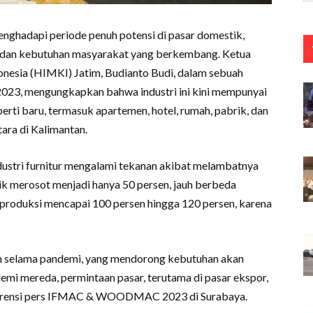
menghadapi periode penuh potensi di pasar domestik,
u dan kebutuhan masyarakat yang berkembang. Ketua
onesia (HIMKI) Jatim, Budianto Budi, dalam sebuah
/2023, mengungkapkan bahwa industri ini kini mempunyai
rti baru, termasuk apartemen, hotel, rumah, pabrik, dan
ara di Kalimantan.
dustri furnitur mengalami tekanan akibat melambatnya
rik merosot menjadi hanya 50 persen, jauh berbeda
 produksi mencapai 100 persen hingga 120 persen, karena
ah selama pandemi, yang mendorong kebutuhan akan
emi mereda, permintaan pasar, terutama di pasar ekspor,
onferensi pers IFMAC & WOODMAC 2023 di Surabaya.