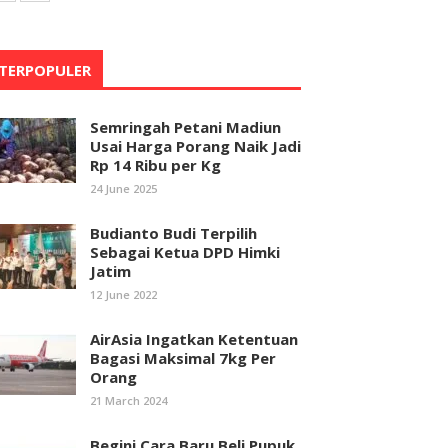
TERPOPULER
Semringah Petani Madiun
Usai Harga Porang Naik Jadi
Rp 14 Ribu per Kg
24 June 2025
Budianto Budi Terpilih
Sebagai Ketua DPD Himki
Jatim
12 June 2022
AirAsia Ingatkan Ketentuan
Bagasi Maksimal 7kg Per
Orang
21 March 2024
Begini Cara Baru Beli Pupuk