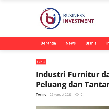
Beranda
News
Bisnis
I
BISNIS
Industri Furnitur 
Peluang dan Tanta
Torino
25 August 2023
0