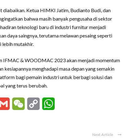
t diabaikan. Ketua HIMKI Jatim, Budianto Budi, dan
ngingatkan bahwa masih banyak pengusaha di sektor
diran teknologi baru di industri furnitur menjadi
an daya saingnya, terutama melawan pesaing seperti
lebih mutakhir.
meran IFMAC & WOODMAC 2023 akan menjadi momentum
kkan kesiapannya menghadapi masa depan yang semakin
latform bagi pemain industri untuk berbagi solusi dan
al yang terus berubah.
essenger
Gmail
WeChat
Copy
WhatsApp
Link
Next Article